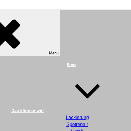
TECHNIK DIEKMANN G
Menü
Start
Das können wir!
Lackierung
Spotrepair