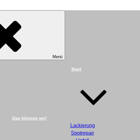
TECHNIK DIEKMANN G
Menü
Start
Das können wir!
Lackierung
Spotrepair