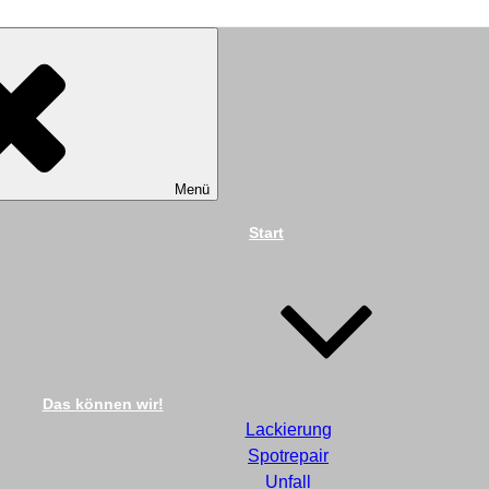
TECHNIK DIEKMANN G
Menü
Start
Das können wir!
Lackierung
Spotrepair
Unfall