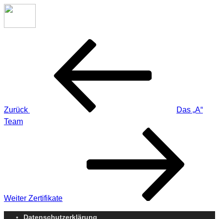
Beitragsnavigation
Vorheriger
Beitrag
Zurück
Das „A“
Team
Nächster
Beitrag
Weiter
Zertifikate
Datenschutzerklärung