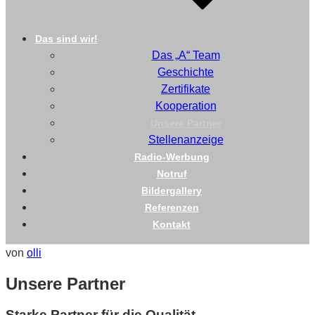
Das sind wir!
Das „A“ Team
Geschichte
Zertifikate
Kooperation
Unsere Partner
Stellenanzeige
Radio-Werbung
Notruf
Bildergallery
Referenzen
Kontakt
Veröffentlicht
von
olli
am
Unsere Partner
Starke Partner für die Qualität