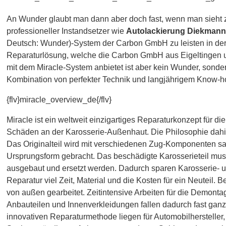
An Wunder glaubt man dann aber doch fast, wenn man sieht 
professioneller Instandsetzer wie
Autolackierung Diekmann
Deutsch: Wunder)-System der Carbon GmbH zu leisten in der 
Reparaturlösung, welche die Carbon GmbH aus Eigeltingen
mit dem Miracle-System anbietet ist aber kein Wunder, sonder
Kombination von perfekter Technik und langjährigem Know-h
{flv}miracle_overview_de{/flv}
Miracle ist ein weltweit einzigartiges Reparaturkonzept für d
Schäden an der Karosserie-Außenhaut. Die Philosophie dahinte
Das Originalteil wird mit verschiedenen Zug-Komponenten san
Ursprungsform gebracht. Das beschädigte Karosserieteil mus
ausgebaut und ersetzt werden. Dadurch sparen Karosserie- u
Reparatur viel Zeit, Material und die Kosten für ein Neuteil. B
von außen gearbeitet. Zeitintensive Arbeiten für die Demont
Anbauteilen und Innenverkleidungen fallen dadurch fast ganz 
innovativen Reparaturmethode liegen für Automobilhersteller,