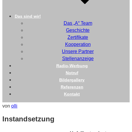
Das sind wir!
Das „A“ Team
Geschichte
Zertifikate
Kooperation
Unsere Partner
Stellenanzeige
Radio-Werbung
Notruf
Bildergallery
Referenzen
Kontakt
Veröffentlicht
von
olli
am
Instandsetzung