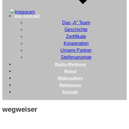
Das sind wir!
Das „A“ Team
Geschichte
Zertifikate
Kooperation
Unsere Partner
Stellenanzeige
Radio-Werbung
Notruf
Bildergallery
Referenzen
Kontakt
wegweiser