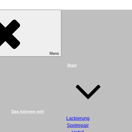
TECHNIK DIEKMANN G
Menü
Start
Das können wir!
Lackierung
Spotrepair