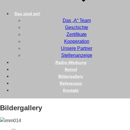
Das sind wir!
Das „A“ Team
Geschichte
Zertifikate
Kooperation
Unsere Partner
Stellenanzeige
Radio-Werbung
Notruf
Bildergallery
Referenzen
Kontakt
Bildergallery