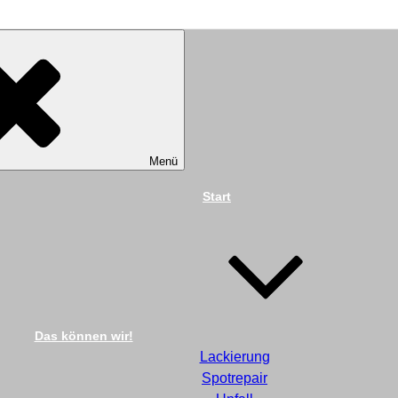
TECHNIK DIEKMANN G
Menü
Start
Das können wir!
Lackierung
Spotrepair