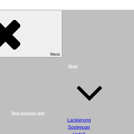
TECHNIK DIEKMANN G
Menü
Start
Das können wir!
Lackierung
Spotrepair