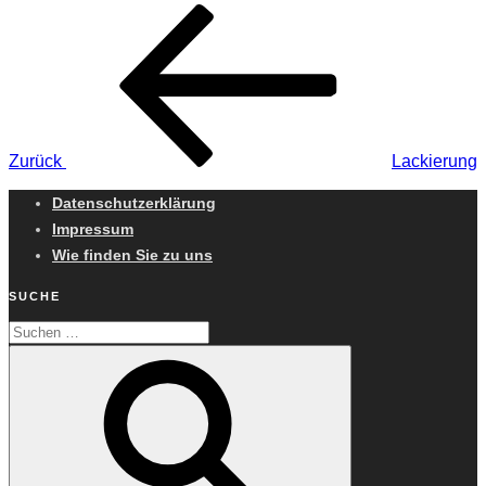
Beitragsnavigation
Vorheriger
Beitrag
Zurück
Lackierung
Datenschutzerklärung
Impressum
Wie finden Sie zu uns
SUCHE
Suchen
Suchen
nach: