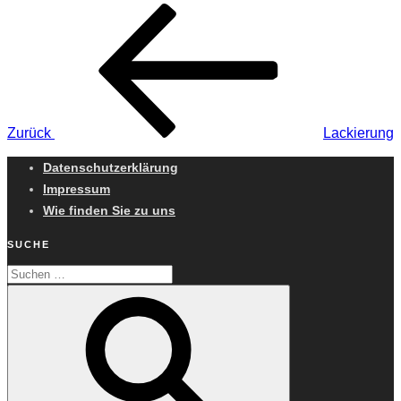
Beitragsnavigation
Vorheriger
Beitrag
Zurück
Lackierung
Datenschutzerklärung
Impressum
Wie finden Sie zu uns
SUCHE
Suchen
Suchen
nach: