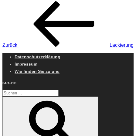
Beitragsnavigation
Vorheriger
Beitrag
Zurück
Lackierung
Datenschutzerklärung
Impressum
Wie finden Sie zu uns
SUCHE
Suchen
Suchen
nach: