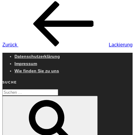
Beitragsnavigation
Vorheriger
Beitrag
Zurück
Lackierung
Datenschutzerklärung
Impressum
Wie finden Sie zu uns
SUCHE
Suchen
Suchen
nach: