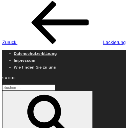
Beitragsnavigation
Vorheriger
Beitrag
Zurück
Lackierung
Datenschutzerklärung
Impressum
Wie finden Sie zu uns
SUCHE
Suchen
Suchen
nach: