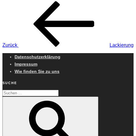
Beitragsnavigation
Vorheriger
Beitrag
Zurück
Lackierung
Datenschutzerklärung
Impressum
Wie finden Sie zu uns
SUCHE
Suchen
Suchen
nach: