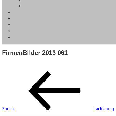
FirmenBilder 2013 061
Beitragsnavigation
Vorheriger
Beitrag
Zurück
Lackierung