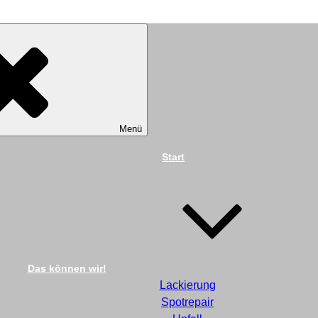
TECHNIK DIEKMANN G
Menü
Start
Das können wir!
Lackierung
Spotrepair