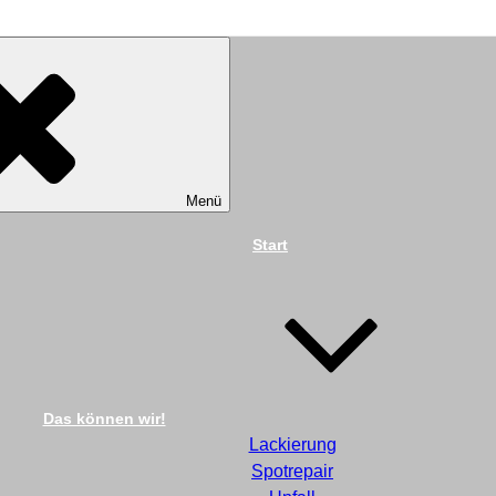
TECHNIK DIEKMANN G
Menü
Start
Das können wir!
Lackierung
Spotrepair