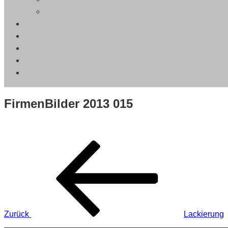
FirmenBilder 2013 015
Beitragsnavigation
Vorheriger
Beitrag
Zurück
Lackierung