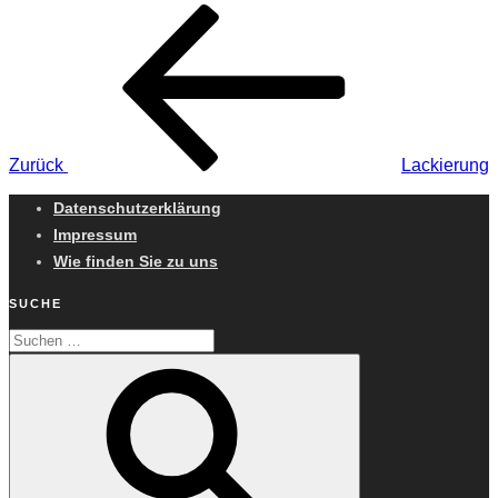
Beitragsnavigation
Vorheriger
Beitrag
Zurück
Lackierung
Datenschutzerklärung
Impressum
Wie finden Sie zu uns
SUCHE
Suchen
Suchen
nach: