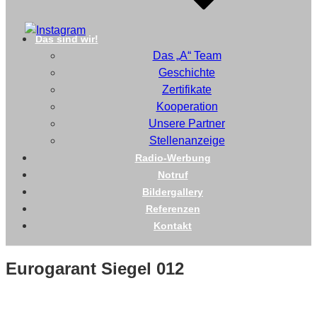
Das sind wir!
Das „A“ Team
Geschichte
Zertifikate
Kooperation
Unsere Partner
Stellenanzeige
Radio-Werbung
Notruf
Bildergallery
Referenzen
Kontakt
Eurogarant Siegel 012