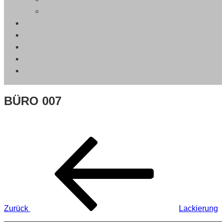
BÜRO 007
Beitragsnavigation
Vorheriger
Beitrag
Zurück
Lackierung