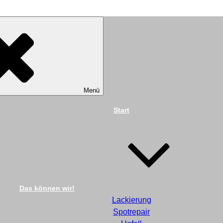
TECHNIK DIEKMANN G
Menü
Start
Das können wir!
Lackierung
Spotrepair