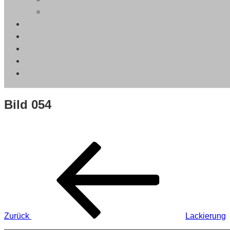
Bild 054
Beitragsnavigation
Vorheriger
Beitrag
Zurück
Lackierung