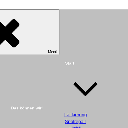
TECHNIK DIEKMANN G
Menü
Start
Das können wir!
Lackierung
Spotrepair