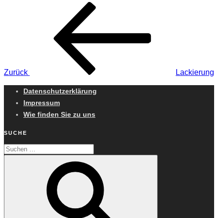
Beitragsnavigation
Vorheriger
Beitrag
Zurück
Lackierung
Datenschutzerklärung
Impressum
Wie finden Sie zu uns
SUCHE
Suchen
Suchen
nach: