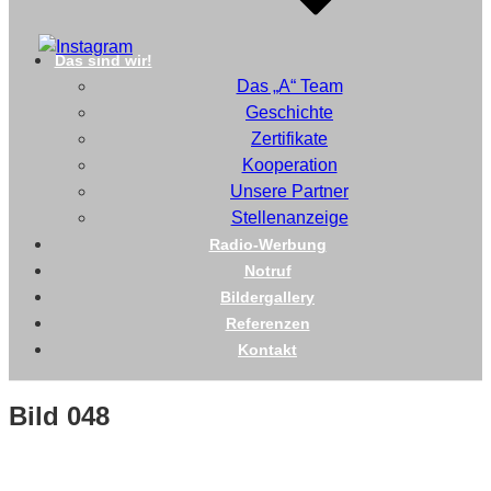
Das sind wir!
Das „A“ Team
Geschichte
Zertifikate
Kooperation
Unsere Partner
Stellenanzeige
Radio-Werbung
Notruf
Bildergallery
Referenzen
Kontakt
Bild 048