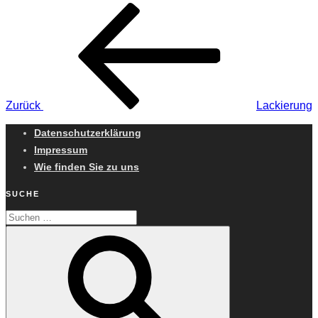
Beitragsnavigation
Vorheriger
Beitrag
Zurück
Lackierung
Datenschutzerklärung
Impressum
Wie finden Sie zu uns
SUCHE
Suchen
Suchen
nach: