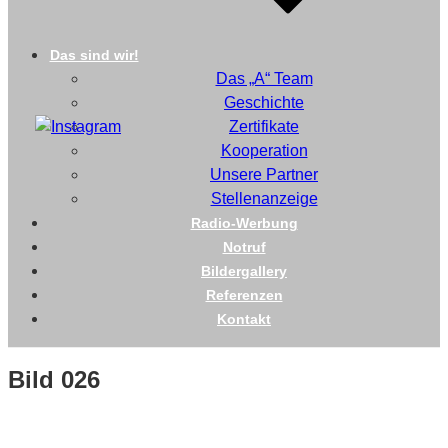
Das sind wir!
Das „A“ Team
Geschichte
Zertifikate
Kooperation
Unsere Partner
Stellenanzeige
Radio-Werbung
Notruf
Bildergallery
Referenzen
Kontakt
Bild 026