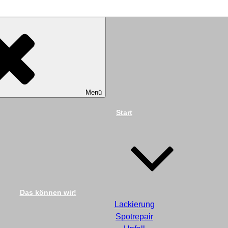
TECHNIK DIEKMANN G
Menü
Start
Das können wir!
Lackierung
Spotrepair