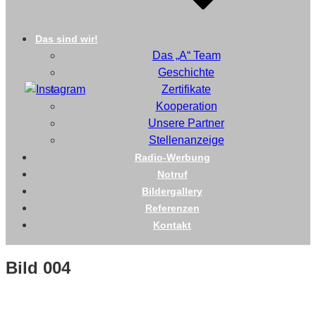
Das sind wir!
Das „A“ Team
Geschichte
Zertifikate
Kooperation
Unsere Partner
Stellenanzeige
Radio-Werbung
Notruf
Bildergallery
Referenzen
Kontakt
Bild 004