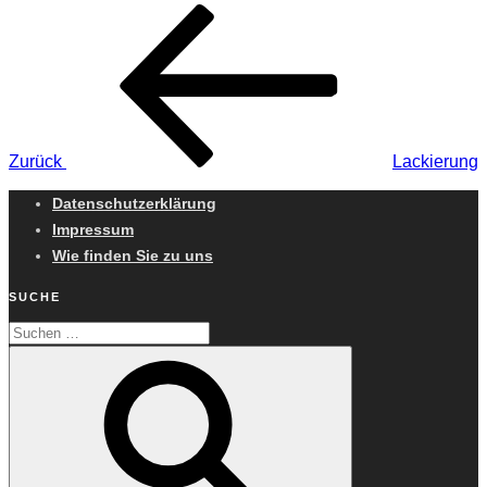
Beitragsnavigation
Vorheriger
Beitrag
Zurück
Lackierung
Datenschutzerklärung
Impressum
Wie finden Sie zu uns
SUCHE
Suchen
Suchen
nach: