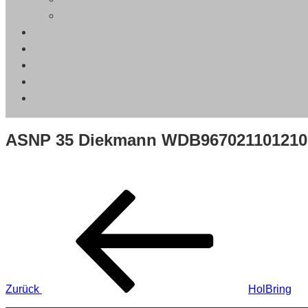
ASNP 35 Diekmann WDB96702110121008
Beitragsnavigation
Vorheriger
Beitrag
Zurück
HolBring