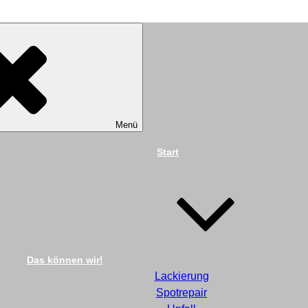
TECHNIK DIEKMANN G
Menü
Start
Das können wir!
Lackierung
Spotrepair